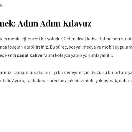
k.
rmek: Adım Adım Kılavuz
gidermenin eğlenceli bir yoludur. Geleneksel kahve falına benzer bir
da ipuçları alabilirsiniz. Bu süreç, sosyal medya ve mobil uygula
kes kendi
sanal kahve
falını kolayca yapıp yorumlayabilir.
arınızı tamamlamalısınız. İyi bir deneyim için, huzurlu bir ortam 
idir. Ayrıca, fal bakma sürecine açık bir zihinle yaklaşmak, daha s