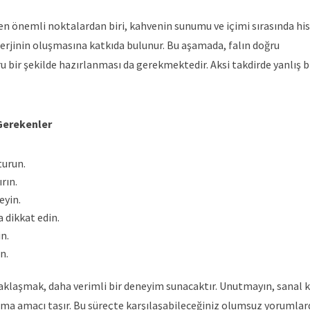
n önemli noktalardan biri, kahvenin sunumu ve içimi sırasında his
 enerjinin oluşmasına katkıda bulunur. Bu aşamada, falın doğru
u bir şekilde hazırlanması da gerekmektedir. Aksi takdirde yanlış 
Gerekenler
turun.
rın.
eyin.
 dikkat edin.
n.
n.
e yaklaşmak, daha verimli bir deneyim sunacaktır. Unutmayın, sanal k
atma amacı taşır. Bu süreçte karşılaşabileceğiniz olumsuz yorumla