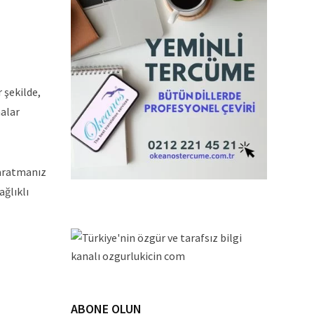
 şekilde,
malar
yaratmanız
ağlıklı
ABONE OLUN