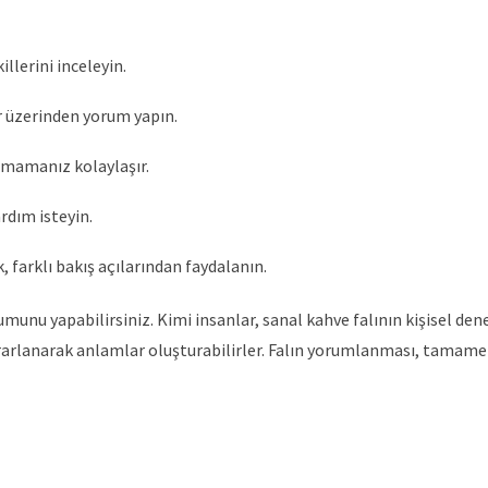
llerini inceleyin.
r üzerinden yorum yapın.
tmamanız kolaylaşır.
rdım isteyin.
, farklı bakış açılarından faydalanın.
unu yapabilirsiniz. Kimi insanlar, sanal kahve falının kişisel de
yararlanarak anlamlar oluşturabilirler. Falın yorumlanması, tamame