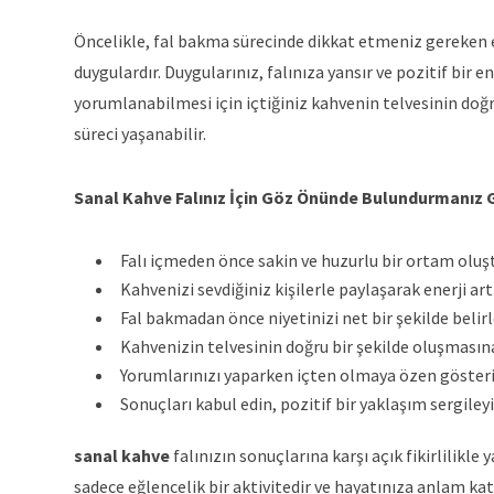
Öncelikle, fal bakma sürecinde dikkat etmeniz gereken e
duygulardır. Duygularınız, falınıza yansır ve pozitif bir
yorumlanabilmesi için içtiğiniz kahvenin telvesinin doğr
süreci yaşanabilir.
Sanal Kahve Falınız İçin Göz Önünde Bulundurmanız 
Falı içmeden önce sakin ve huzurlu bir ortam oluş
Kahvenizi sevdiğiniz kişilerle paylaşarak enerji artı
Fal bakmadan önce niyetinizi net bir şekilde belirl
Kahvenizin telvesinin doğru bir şekilde oluşmasına
Yorumlarınızı yaparken içten olmaya özen gösteri
Sonuçları kabul edin, pozitif bir yaklaşım sergileyi
sanal kahve
falınızın sonuçlarına karşı açık fikirlilikl
sadece eğlencelik bir aktivitedir ve hayatınıza anlam k