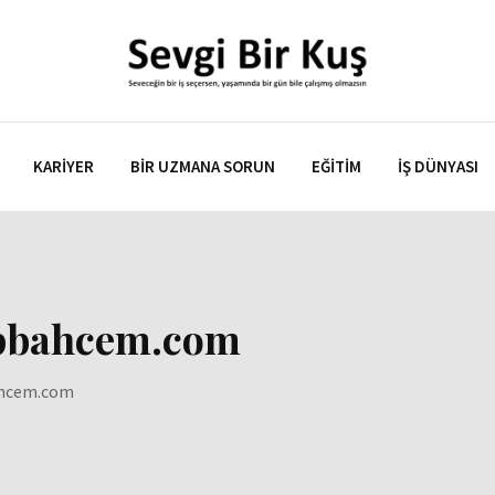
KARIYER
BIR UZMANA SORUN
EĞITIM
İŞ DÜNYASI
alpbahcem.com
bahcem.com