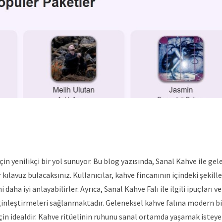
 yenilikçi bir yol sunuyor. Bu blog yazısında, Sanal Kahve ile gel
ılavuz bulacaksınız. Kullanıcılar, kahve fincanının içindeki şekille
aha iyi anlayabilirler. Ayrıca, Sanal Kahve Falı ile ilgili ipuçları v
ginleştirmeleri sağlanmaktadır. Geleneksel kahve falına modern b
çin idealdir. Kahve ritüelinin ruhunu sanal ortamda yaşamak isteye