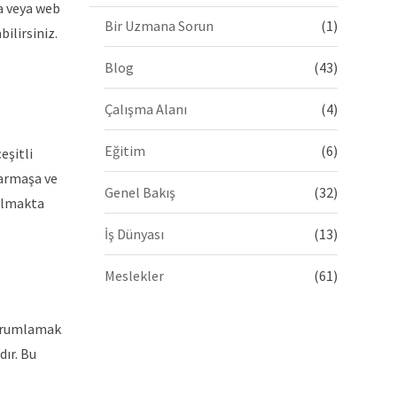
a veya web
Bir Uzmana Sorun
(1)
ilirsiniz.
Blog
(43)
Çalışma Alanı
(4)
Eğitim
(6)
eşitli
karmaşa ve
Genel Bakış
(32)
 olmakta
İş Dünyası
(13)
Meslekler
(61)
 yorumlamak
ır. Bu