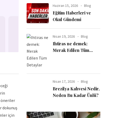
Haziran 15, 2026
Blog
Eğitim Haberleri ve
Okul Gündemi
Nisan 19, 2026
Blog
Ihtiras ne demek:
Merak Edilen Tüm
Detaylar
Nisan 17, 2026
Blog
eceği
Brezilya Kahvesi Nedir,
rin
Neden Bu Kadar Ünlü?
e öneriler
ir dokunuş
nler için