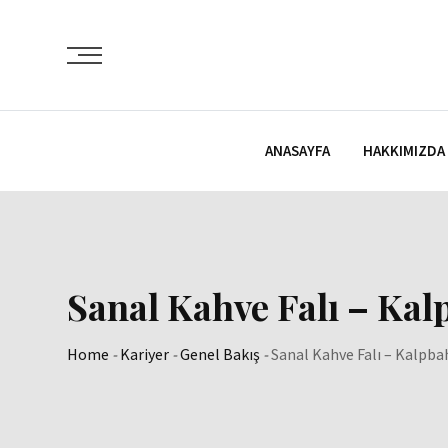
Skip
to
content
ANASAYFA
HAKKIMIZDA
Sanal Kahve Falı – K
Home
-
Kariyer
-
Genel Bakış
-
Sanal Kahve Falı – Kalp