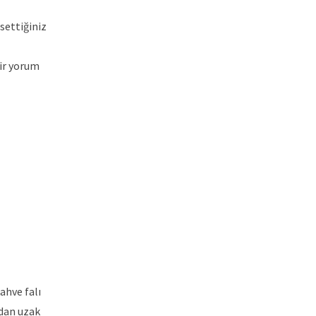
settiğiniz
bir yorum
ahve falı
rdan uzak